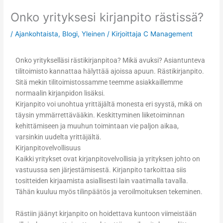
Onko yrityksesi kirjanpito rästissä?
/
Ajankohtaista
,
Blogi
,
Yleinen
/ Kirjoittaja
C Management
Onko yritykselläsi rästikirjanpitoa? Mikä avuksi? Asiantunteva
tilitoimisto kannattaa hälyttää ajoissa apuun. Rästikirjanpito.
Sitä mekin tilitoimistossamme teemme asiakkaillemme
normaalin kirjanpidon lisäksi.
Kirjanpito voi unohtua yrittäjältä monesta eri syystä, mikä on
täysin ymmärrettävääkin. Keskittyminen liiketoiminnan
kehittämiseen ja muuhun toimintaan vie paljon aikaa,
varsinkin uudelta yrittäjältä.
Kirjanpitovelvollisuus
Kaikki yritykset ovat kirjanpitovelvollisia ja yrityksen johto on
vastuussa sen järjestämisestä. Kirjanpito tarkoittaa siis
tositteiden kirjaamista asiallisesti lain vaatimalla tavalla.
Tähän kuuluu myös tilinpäätös ja veroilmoituksen tekeminen.
Rästiin jäänyt kirjanpito on hoidettava kuntoon viimeistään