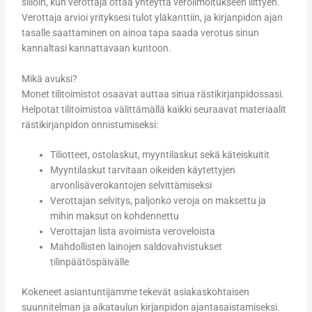
silloin, kun verottaja ottaa yhteyttä veroilmoitukseen liittyen.
Verottaja arvioi yrityksesi tulot yläkanttiin, ja kirjanpidon ajan
tasalle saattaminen on ainoa tapa saada verotus sinun
kannaltasi kannattavaan kuntoon.
Mikä avuksi?
Monet tilitoimistot osaavat auttaa sinua rästikirjanpidossasi.
Helpotat tilitoimistoa välittämällä kaikki seuraavat materiaalit
rästikirjanpidon onnistumiseksi:
Tiliotteet, ostolaskut, myyntilaskut sekä käteiskuitit
Myyntilaskut tarvitaan oikeiden käytettyjen
arvonlisäverokantojen selvittämiseksi
Verottajan selvitys, paljonko veroja on maksettu ja
mihin maksut on kohdennettu
Verottajan lista avoimista veroveloista
Mahdollisten lainojen saldovahvistukset
tilinpäätöspäivälle
Kokeneet asiantuntijamme tekevät asiakaskohtaisen
suunnitelman ja aikataulun kirjanpidon ajantasaistamiseksi.