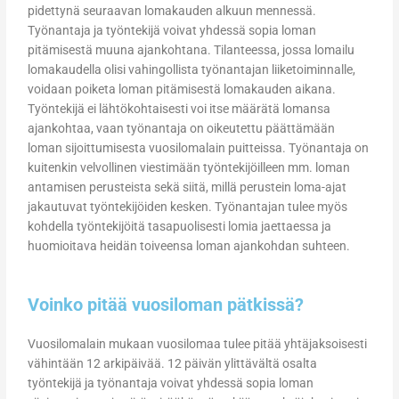
pidettynä seuraavan lomakauden alkuun mennessä.
Työnantaja ja työntekijä voivat yhdessä sopia loman
pitämisestä muuna ajankohtana. Tilanteessa, jossa lomailu
lomakaudella olisi vahingollista työnantajan liiketoiminnalle,
voidaan poiketa loman pitämisestä lomakauden aikana.
Työntekijä ei lähtökohtaisesti voi itse määrätä lomansa
ajankohtaa, vaan työnantaja on oikeutettu päättämään
loman sijoittumisesta vuosilomalain puitteissa. Työnantaja on
kuitenkin velvollinen viestimään työntekijöilleen mm. loman
antamisen perusteista sekä siitä, millä perustein loma-ajat
jakautuvat työntekijöiden kesken. Työnantajan tulee myös
kohdella työntekijöitä tasapuolisesti lomia jaettaessa ja
huomioitava heidän toiveensa loman ajankohdan suhteen.
Voinko pitää vuosiloman pätkissä?
Vuosilomalain mukaan vuosilomaa tulee pitää yhtäjaksoisesti
vähintään 12 arkipäivää. 12 päivän ylittävältä osalta
työntekijä ja työnantaja voivat yhdessä sopia loman