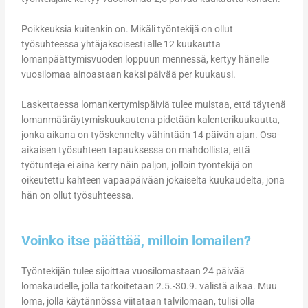
Poikkeuksia kuitenkin on. Mikäli työntekijä on ollut
työsuhteessa yhtäjaksoisesti alle 12 kuukautta
lomanpäättymisvuoden loppuun mennessä, kertyy hänelle
vuosilomaa ainoastaan kaksi päivää per kuukausi.
Laskettaessa lomankertymispäiviä tulee muistaa, että täytenä
lomanmääräytymiskuukautena pidetään kalenterikuukautta,
jonka aikana on työskennelty vähintään 14 päivän ajan. Osa-
aikaisen työsuhteen tapauksessa on mahdollista, että
työtunteja ei aina kerry näin paljon, jolloin työntekijä on
oikeutettu kahteen vapaapäivään jokaiselta kuukaudelta, jona
hän on ollut työsuhteessa.
Voinko itse päättää, milloin lomailen?
Työntekijän tulee sijoittaa vuosilomastaan 24 päivää
lomakaudelle, jolla tarkoitetaan 2.5.-30.9. välistä aikaa. Muu
loma, jolla käytännössä viitataan talvilomaan, tulisi olla