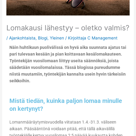
Lomakausi lähestyy – oletko valmis?
/
Ajankohtaista
,
Blogi
,
Yleinen
/ Kirjoittaja
C Management
Näin huhtikuun puolivälissä on hyvä aika suunnata ajatus tai
pari tulevaan kesään ja pian koittavaan kesälomakauteen.
Työntekijän vuosilomaan liittyy useita säännöksiä, joista
säädetään vuosilomalaissa. Tässä blogissa pureudumme
niistä muutamiin, työntekijän kannalta usein hyvin tärkeisiin
seikkoihin.
Mistä tiedän, kuinka paljon lomaa minulle
on kertynyt?
Lomanmääräytymisvuodella viitataan 1.4.-31.3. väliseen
aikaan. Pääsääntönä voidaan pitää, että tällä aikavälillä
työntekijälle kertyy vuosilomaa 2,5 päivää kuukautta kohden.