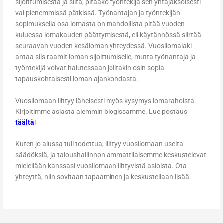
sijoittumisesta ja siitä, pitääkö työntekijä sen yhtäjaksoisesti
vai pienemmissä pätkissä. Työnantajan ja työntekijän
sopimuksella osa lomasta on mahdollista pitää vuoden
kuluessa lomakauden päättymisestä, eli käytännössä siirtää
seuraavan vuoden kesäloman yhteydessä. Vuosilomalaki
antaa siis raamit loman sijoittumiselle, mutta työnantaja ja
työntekijä voivat halutessaan joiltakin osin sopia
tapauskohtaisesti loman ajankohdasta.
Vuosilomaan liittyy läheisesti myös kysymys lomarahoista.
Kirjoitimme asiasta aiemmin blogissamme. Lue postaus
täältä
!
Kuten jo alussa tuli todettua, liittyy vuosilomaan useita
säädöksiä, ja taloushallinnon ammattilaisemme keskustelevat
mielellään kanssasi vuosilomaan liittyvistä asioista. Ota
yhteyttä, niin sovitaan tapaaminen ja keskustellaan lisää.